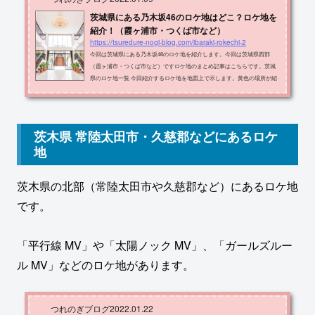
茨城県にある乃木坂46のロケ地はどこ？ロケ地を
紹介！（霞ヶ浦市・つくば市など）
https://tsuredure-nogi-blog.com/ibaraki-rokechi-2
今回は茨城県にある乃木坂46のロケ地を紹介します。今回は茨城県西部
（霞ヶ浦市・つくば市など）ですロケ地のまとめ記事はこちらです。茨城
県のロケ地一覧 今回紹介するロケ地を地図上で示します。黄色の場所が紹
介するロケ地です。 ロケ地の名称・住所・出典メディアをまとめたものが
以下の表です。ロケ地住所メディアパークスガーデンプレイス笠間市旭町
３０５さざ波は戻らない MV笠間市立稲田小学校笠間市稲田2151-2君の名は
希望 星野個人PVザ・ヒロサワ・シティ筑西市茂田日常 MV茨城県立石岡特
茨木県 常陸太田市・久慈郡などにあるロケ
別支援学校石岡市下青柳７１６−１ハ...
地
茨木県の北部（常陸太田市や久慈郡など）にあるロケ地
です。
「平行線 MV」や「太陽ノック MV」、「ガールズルー
ル MV」などのロケ地があります。
つれのぎブログ
2022.01.22