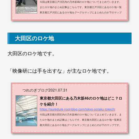
今回は東京都江戸川区内の乃木坂46のロケ地についてまとめていきます。
またロケ地のまとめ記事はこちらです。東京都江戸川区にあるロケ地一覧
東京都江戸川区にあるロケ地をグーグルマップにまとめたのが下のマップ
です。ロケ地の名称・住所・出典メディアをまとめたものが以下の表で
す。西葛西駅江戸川区西葛西6-14-1nogibingo101とり鉄西葛西店江戸川区 西
葛西6-16-1nogibingo101うまいものや三福西葛西店江戸川区 西葛西7-20-1nog
ibingo101小僧寿し西葛西店江戸川区 西葛西7-20-5nogibingo101葫（にんに
大田区のロケ地
く）江戸川区 東葛西5-5-1nogi...
大田区のロケ地です。
「映像研には手を出すな」が主なロケ地です。
つれのぎブログ
2021.07.31
東京都大田区にある乃木坂46のロケ地はどこ？ロ
ケを紹介！
https://tsuredure-nogi-blog.com/tokyo-ootaku-tokechi
今回は東京都大田区内の乃木坂46のロケ地についてまとめていきます。ま
たロケ地のまとめ記事はこちらです。東京都大田区にあるロケ地一覧東京
都大田区にあるロケ地をグーグルマップにまとめたのが下のマップです。
ロケ地の名称・住所・出典メディアをまとめたものが以下の表です。ロケ
地住所メディア田園調布せせらぎ公園大田区 田園調布1-53-102nd 川後陽菜