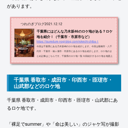
があります。
つれのぎブログ
2021.12.12
千葉県にはどんな乃木坂46のロケ地がある？ロケ
地を紹介！（千葉市・市原市など）
https://tsuredure-nogi-blog.com/rokechi-chiba-1
今回は千葉県にある乃木坂46のロケ地を紹介します。今回は船橋市・八千
代市・千葉市・袖ヶ浦市・市原市にあるロケ地を紹介します。ロケ地のま
とめ記事はこちらです。千葉県のロケ地一覧 今回紹介するロケ地を地図上
で示します。緑色の場所が紹介するロケ地です。 ロケ地の名称・住所・出
典メディアをまとめたものが以下の表です。ロケ地住所メディアホテル
ザ・マンハッタン千葉市美浜区ひび野２丁目１０−１全部夢のままMV稲毛
高浜北住宅千葉市美浜区高浜４丁目１０−２７扇風機MV千葉公園千葉市中
千葉県 香取市・成田市・印西市・匝瑳市・
央区弁天３丁目１−１ハルジオンが咲く...
山武郡などのロケ地
千葉県 香取市・成田市・印西市・匝瑳市・山武郡にあ
るロケ地です。
「裸足でsummer」や「命は美しい」のジャケ写が撮影