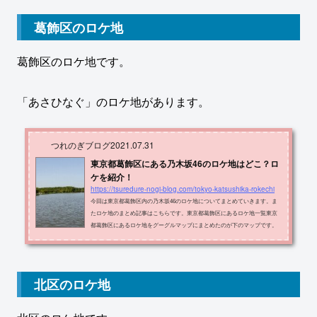
個人PV 洗足池の池月橋大田区 南千束2丁目映像研には手を出すな長原駅大
田区上池台１丁目１０ネーブルオレンジ MV西馬込駅大田区 南馬込5丁目5th
葛飾区のロケ地
斉藤優里 個人PV湯殿公園大田...
葛飾区のロケ地です。
「あさひなぐ」のロケ地があります。
つれのぎブログ
2021.07.31
東京都葛飾区にある乃木坂46のロケ地はどこ？ロ
ケを紹介！
https://tsuredure-nogi-blog.com/tokyo-katsushika-rokechi
今回は東京都葛飾区内の乃木坂46のロケ地についてまとめていきます。ま
たロケ地のまとめ記事はこちらです。東京都葛飾区にあるロケ地一覧東京
都葛飾区にあるロケ地をグーグルマップにまとめたのが下のマップです。
黄色の場所です。ロケ地の名称・住所・出典メディアをまとめたものが以
下の表です。柴又駅葛飾区 柴又1丁目「何度目の青空か」 北野日奈子個人P
V柴又野球場B面付近の土手葛飾区 柴又7「ごめんねfingers crossed」 金川紗
耶個人PV水元公園葛飾区 水元公園3-2あさひなぐ各ロケ地を解説していき
北区のロケ地
ます。>>ロケ地巡りのホ...