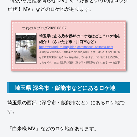
「転がった鐘を鳴らせ MV」や「好きというのはロック
だぜ！ MV」などのロケ地があります。
つれのぎブログ
2022.08.07
埼玉県にある乃木坂46のロケ地はどこ？ロケ地を
紹介！（さいたま市・川口市など）
https://tsuredure-nogi-blog.com/rokechi-saitama-east
今回は埼玉県にある乃木坂46のロケ地を紹介します。さいたま市や川口市
など埼玉県東側にあるロケ地を紹介していきます。ロケ地のまとめ記事は
こちらです。また埼玉県の西側（深谷市・飯能市など）にあるロケ地は下
の記事で紹介しています。埼玉県のロケ地一覧 今回紹介するロケ地を地図
上で示します。オレンジ色の場所が紹介するロケ地です。 ロケ地の名称・
住所・出典メディアをまとめたものが以下の表です。ロケ地住所メディア
優先度角川武蔵野ミュージアム所沢市東所沢和田３丁目３１−３ところざわ
埼玉県 深谷市・飯能市などにあるロケ地
サクラタウン人は夢を二度見る MV1...
埼玉県の西部（深谷市・飯能市など）にあるロケ地で
す。
「白米様 MV」などのロケ地があります。