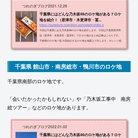
つれのぎブログ
2021.12.26
千葉県にはどんな乃木坂46のロケ地がある？ロケ
地を紹介！（君津市・木更津市・冨...
https://tsuredure-nogi-blog.com/roketi-chiba-3
今回は千葉県にある乃木坂46のロケ地を紹介します。今回は千葉県君津周
辺（君津市・木更津市・冨津市）ですロケ地のまとめ記事はこちらです。
千葉県のロケ地一覧 今回紹介するロケ地を地図上で示します。オレンジ色
の場所が紹介するロケ地です。 ロケ地の名称・住所・出典メディアをまと
めたものが以下の表です。ロケ地住所メディア海ほたるＰＡ木更津市中島
地先乃木坂工事中海鮮浜焼き（盤洲）木更津市畔戸１４１６乃木坂工事中S
TUDIO ZERO木更津市岩根３丁目１２−３５三番目の風 MVアナスターシャ
千葉県 館山市・南房総市・鴨川市のロケ地
MVあの日僕は咄嗟に噓をついた MV...
千葉県南部のロケ地です。
「会いたかったかもしれない」や「乃木坂工事中 南房
総ツアー」などのロケ地があります。
つれのぎブログ
2022.01.02
千葉県にはどんな乃木坂46のロケ地がある？ロケ