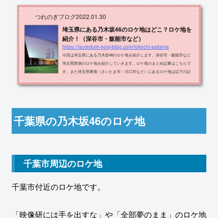
つれのぎブログ
2022.01.30
埼玉県にある乃木坂46のロケ地はどこ？ロケ地を
紹介！（深谷市・飯能市など）
https://tsuredure-nogi-blog.com/rokechi-saitama
今回は埼玉県にある乃木坂46のロケ地を紹介します。深谷市・飯能市など
埼玉県西側のロケ地を紹介していきます。ロケ地のまとめ記事はこちらで
す。また埼玉県東側（さいたま市・川口市など）にあるロケ地は以下の記
事で紹介しています。埼玉県のロケ地一覧今回紹介するロケ地を地図上で
示します。紫色と赤色の場所が紹介するロケ地です。 ロケ地の名称・住
所・出典メディアをまとめたものが以下の表です。ロケ地住所メディア三
峰口駅秩父市荒川白久今話したい誰かがいる ジャケ写嶋上（バス）秩
父市太田今話したい誰かがいる ジャ...
千葉県の乃木坂46のロケ地
千葉市周辺のロケ地
千葉市付近のロケ地です。
「映像研には手を出すな」や「全部夢のまま」のロケ地