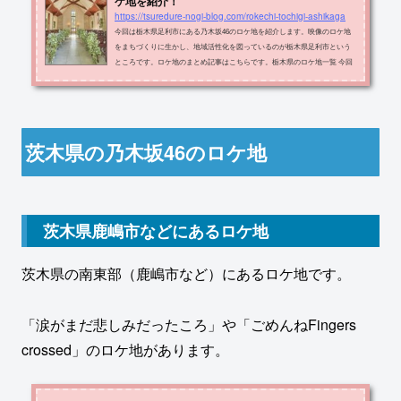
ケ地を紹介！
https://tsuredure-nogi-blog.com/rokechi-tochigi-ashikaga
今回は栃木県足利市にある乃木坂46のロケ地を紹介します。映像のロケ地
をまちづくりに生かし、地域活性化を図っているのが栃木県足利市という
ところです。ロケ地のまとめ記事はこちらです。栃木県のロケ地一覧 今回
紹介するロケ地を地図上で示します。赤色の場所が紹介するロケ地です。
ロケ地の名称・住所・出典メディアをまとめたものが以下の表です。ロケ
地住所メディア旧足利西高校足利市大前町103-11何度目の青空かMVなど足
利スクランブルシティスタジオ足利市五十部町284-5Wilderness world MV借
宿緑地足利市中川町夜明けまでは...
茨木県の乃木坂46のロケ地
茨木県鹿嶋市などにあるロケ地
茨木県の南東部（鹿嶋市など）にあるロケ地です。
「涙がまだ悲しみだったころ」や「ごめんねFingers
crossed」のロケ地があります。