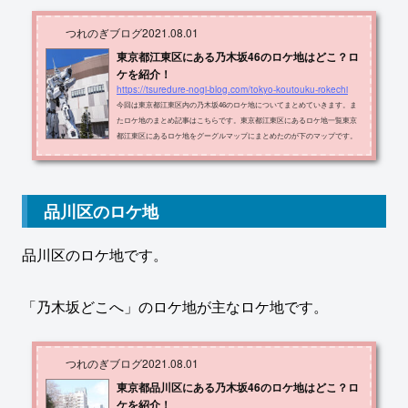
つれのぎブログ
2021.08.01
東京都江東区にある乃木坂46のロケ地はどこ？ロ
ケを紹介！
https://tsuredure-nogi-blog.com/tokyo-koutouku-rokechi
今回は東京都江東区内の乃木坂46のロケ地についてまとめていきます。ま
たロケ地のまとめ記事はこちらです。東京都江東区にあるロケ地一覧東京
都江東区にあるロケ地をグーグルマップにまとめたのが下のマップです。
緑色の場所です。ロケ地の名称・住所・出典メディアをまとめたものが以
下の表です。ロケ地住所メディア海の森水上競技場江東区 海の森3-6-44思
い出が止まらなくなる MVテレコムセンタービル前江東区 青海2-5-10斎藤ち
はる 17th個人PVダイバーシティ東京 プラザ江東区 青海1-1-10乃木坂ってど
品川区のロケ地
こ？パレットタウン江東区 青海...
品川区のロケ地です。
「乃木坂どこへ」のロケ地が主なロケ地です。
つれのぎブログ
2021.08.01
東京都品川区にある乃木坂46のロケ地はどこ？ロ
ケを紹介！