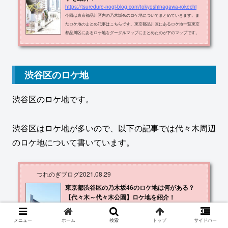
https://tsuredure-nogi-blog.com/tokyoshinagawa-rokechi
今回は東京都品川区内の乃木坂46のロケ地についてまとめていきます。ま
たロケ地のまとめ記事はこちらです。東京都品川区にあるロケ地一覧東京
都品川区にあるロケ地をグーグルマップにまとめたのが下のマップです。
紫色の場所です。ロケ地の名称・住所・出典メディアをまとめたものが以
下の表です。ロケ地住所メディアスタジオ EASE品川区西五反田 ３丁目１
−２インフルエンサー 寺田蘭世 個人PVジョナサン 五反田駅前店品川区東
五反田 １丁目-１２-2 乃木坂どこへパークタワーグランスカイ 付近の
渋谷区のロケ地
歩道品川区東五反田 ２丁目...
渋谷区のロケ地です。
渋谷区はロケ地が多いので、以下の記事では代々木周辺
のロケ地について書いています。
つれのぎブログ
2021.08.29
東京都渋谷区の乃木坂46のロケ地は何がある？
【代々木～代々木公園】ロケ地を紹介！
https://tsuredure-nogi-blog.com/shibuya-harajuku-yoyogi
今回は東京都渋谷区内の乃木坂46のロケ地についてまとめていきます。渋
メニュー
ホーム
検索
トップ
サイドバー
谷区はロケ地が多いため、渋谷区のうち代々木～代々木公園周辺にあるロ