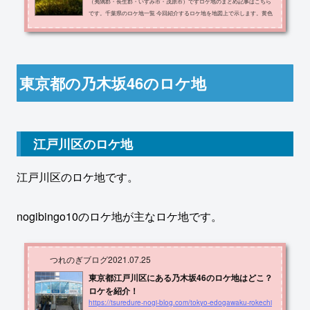
（夷隅郡・長生郡・いすみ市・茂原市）ですロケ地のまとめ記事はこちら
です。千葉県のロケ地一覧 今回紹介するロケ地を地図上で示します。黄色
の場所が紹介するロケ地です。 ロケ地の名称・住所・出典メディアをまと
めたものが以下の表です。ロケ地住所メディアラク･レマンプール長生郡長
柄町上野521-4太陽ノック ジャケ写レイクウッズガーデン茂原市上永吉10
76-1立ち直り中立ち直り中MVの田んぼ茂原市上永吉立ち直り中・名糖食
堂・上総一之宮駅・理容室いとう長生...
東京都の乃木坂46のロケ地
江戸川区のロケ地
江戸川区のロケ地です。
nogibingo10のロケ地が主なロケ地です。
つれのぎブログ
2021.07.25
東京都江戸川区にある乃木坂46のロケ地はどこ？
ロケを紹介！
https://tsuredure-nogi-blog.com/tokyo-edogawaku-rokechi