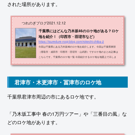
された場所があります。
つれのぎブログ
2021.12.12
千葉県にはどんな乃木坂46のロケ地がある？ロケ
地を紹介！（印西市・匝瑳市など）
https://tsuredure-nogi-blog.com/rokechi-chiba-2
今回は千葉県にある乃木坂46のロケ地を紹介します。今回は千葉県東部
（香取市・成田市・印西市・匝瑳市・山武郡）ですロケ地のまとめ記事は
こちらです。千葉県のロケ地一覧 今回紹介するロケ地を地図上で示しま
す。紫色の場所が紹介するロケ地です。 ロケ地の名称・住所・出典メディ
アをまとめたものが以下の表です。ロケ地住所メディア木下交流の杜広場
印西市木下１４９３−２８ごめんねfingers crossed 遠藤個人PV牧の原公園印
西市牧の原５丁目1613番地１ごめんねfingers crossed 遠藤個人PV旧学習院
君津市・木更津市・冨津市のロケ地
初等科正堂成田市大竹１４５１おい...
千葉県君津市周辺の市にあるロケ地です。
「乃木坂工事中 春の1万円ツアー」や「三番目の風」な
どのロケ地があります。