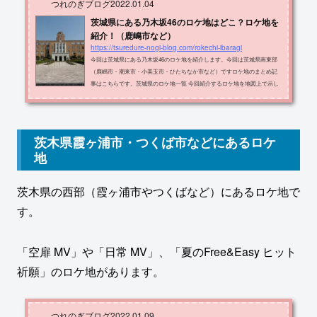
つれのぎブログ
2022.01.04
茨城県にある乃木坂46のロケ地はどこ？ロケ地を
紹介！（鹿嶋市など）
https://tsuredure-nogi-blog.com/rokechi-ibaragi
今回は茨城県にある乃木坂46のロケ地を紹介します。今回は茨城県南東部
（鹿嶋市・潮来市・小美玉市・ひたちなか市など）ですロケ地のまとめ記
事はこちらです。茨城県のロケ地一覧 今回紹介するロケ地を地図上で示し
ます。黄色の場所が紹介するロケ地です。 ロケ地の名称・住所・出典メデ
ィアをまとめたものが以下の表です。ロケ地住所メディア阿字ヶ浦駅ひた
ちなか市阿字ケ浦町路面電車の街 MV茨城県庁 三の丸庁舎水戸市三の丸１
丁目５映像研には手を出すな智学館中等教育学校水戸市小吹町２０９２17
茨木県霞ヶ浦市・つくば市などにあるロケ
分間 MVハウススタジオのレイノル...
地
茨木県の西部（霞ヶ浦市やつくばなど）にあるロケ地で
す。
「空扉 MV」や「日常 MV」、「夏のFree&Easy ヒット
祈願」のロケ地があります。
つれのぎブログ
2022.01.09