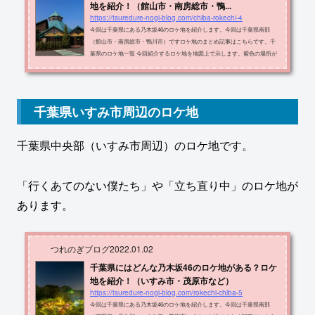
地を紹介！（館山市・南房総市・鴨...
https://tsuredure-nogi-blog.com/chiba-rokechi-4
今回は千葉県にある乃木坂46のロケ地を紹介します。今回は千葉県南部
（館山市・南房総市・鴨川市）ですロケ地のまとめ記事はこちらです。千
葉県のロケ地一覧 今回紹介するロケ地を地図上で示します。紫色の場所が
紹介するロケ地です。 ロケ地の名称・住所・出典メディアをまとめたもの
が以下の表です。ロケ地住所メディア鴨川シーワールド鴨川市 東町1464-18
川後個人PV(制服のマネキン)鴨川令徳高等学校鴨川市 横渚815そんなバカな
MVサウンドスウェル・カフェ南房総市 千倉町南朝夷1148-1会いたかったか
千葉県いすみ市周辺のロケ地
もしれない野島埼灯台南房総市 ...
千葉県中央部（いすみ市周辺）のロケ地です。
「行くあてのない僕たち」や「立ち直り中」のロケ地が
あります。
つれのぎブログ
2022.01.02
千葉県にはどんな乃木坂46のロケ地がある？ロケ
地を紹介！（いすみ市・茂原市など）
https://tsuredure-nogi-blog.com/rokechi-chiba-5
今回は千葉県にある乃木坂46のロケ地を紹介します。今回は千葉県南部