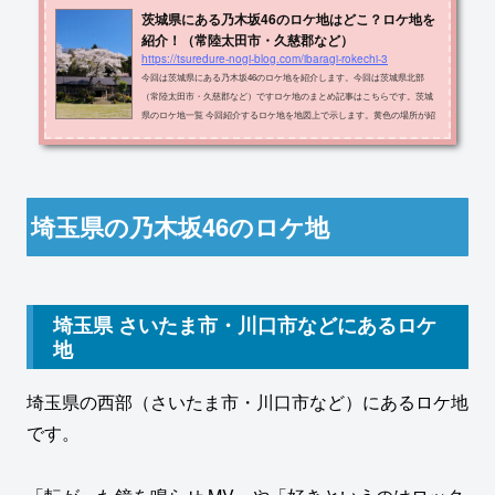
茨城県にある乃木坂46のロケ地はどこ？ロケ地を
紹介！（常陸太田市・久慈郡など）
https://tsuredure-nogi-blog.com/ibaragi-rokechi-3
今回は茨城県にある乃木坂46のロケ地を紹介します。今回は茨城県北部
（常陸太田市・久慈郡など）ですロケ地のまとめ記事はこちらです。茨城
県のロケ地一覧 今回紹介するロケ地を地図上で示します。黄色の場所が紹
介するロケ地です。 ロケ地の名称・住所・出典メディアをまとめたものが
以下の表です。ロケ地住所メディア明秀学園日立高等学校高萩市大字石滝2
490-1制服のマネキン MV日立市役所日立市助川町1-1-1落とし物 MV日立シ
ビックセンター日立市幸町1-21-1落とし物 MV久慈浜海水浴場日立市久慈町
１丁目１７平行線 MV常陸太田駅常陸...
埼玉県の乃木坂46のロケ地
埼玉県 さいたま市・川口市などにあるロケ
地
埼玉県の西部（さいたま市・川口市など）にあるロケ地
です。