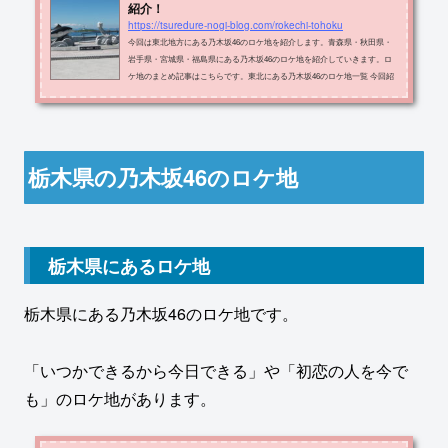
紹介！
https://tsuredure-nogi-blog.com/rokechi-tohoku
今回は東北地方にある乃木坂46のロケ地を紹介します。青森県・秋田県・
岩手県・宮城県・福島県にある乃木坂46のロケ地を紹介していきます。ロ
ケ地のまとめ記事はこちらです。東北にある乃木坂46のロケ地一覧 今回紹
介するロケ地を地図上で示します。黒色の場所が紹介するロケ地です。 ロ
ケ地の名称・住所・出典メディアをまとめたものが以下の表です。ロケ地
住所メディア青森県のロケ地大間崎青森県下北郡大間町大間大間平１７−１
シンクロニシティ 特典映像大間観光土産センター青森県下北郡大間町シン
クロニシティ 特典映像魚喰いの大...
栃木県の乃木坂46のロケ地
栃木県にあるロケ地
栃木県にある乃木坂46のロケ地です。
「いつかできるから今日できる」や「初恋の人を今で
も」のロケ地があります。