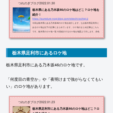
つれのぎブログ
2022.01.30
栃木県にある乃木坂46のロケ地はどこ？ロケ地を
紹介！
https://tsuredure-nogi-blog.com/rokechi-tochigi-2
今回は栃木県にある乃木坂46のロケ地を紹介します。なお栃木県足利市に
あるロケ地は以下の記事にまとめています。ロケ地のまとめ記事はこちら
です。栃木県のロケ地一覧 今回紹介するロケ地を地図上で示します。赤色
の場所が紹介するロケ地です。 ロケ地の名称・住所・出典メディアをまと
めたものが以下の表です。ロケ地住所メディア藤岡スカイダイビングクラ
ブ栃木市藤岡町赤麻乃木坂工事中岩船山クリフステージ下都賀郡栃木市岩
舟町畳岡 岩舟町新里1124映像研には手を出すな旧田沼高校佐野市栃本町３
栃木県足利市にあるロケ地
００−１あさひなぐ久保講堂真岡市...
栃木県足利市にある乃木坂46のロケ地です。
「何度目の青空か」や「夜明けまで強がらなくてもい
い」のロケ地があります。
つれのぎブログ
2022.01.23
栃木県足利市にある乃木坂46のロケ地はどこ？ロ