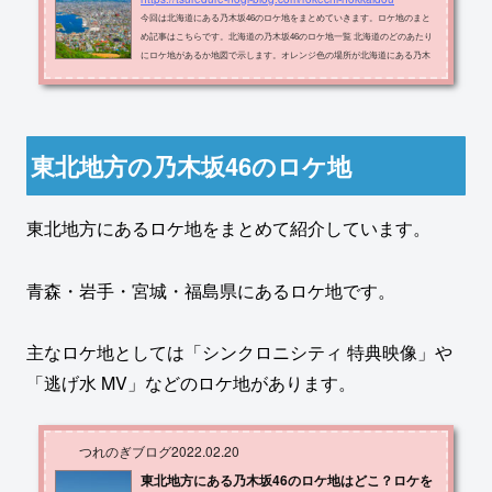
今回は北海道にある乃木坂46のロケ地をまとめていきます。ロケ地のまと
め記事はこちらです。北海道の乃木坂46のロケ地一覧 北海道のどのあたり
にロケ地があるか地図で示します。オレンジ色の場所が北海道にある乃木
坂46のロケ地です。 ロケ地の名称・住所・出典メディアをまとめたものが
以下の表です。ロケ地住所・座標メディアレイクサイドとうろ川上郡標茶
町塘路原野北８線73−番地タイムリミット片想い MV旭川市旭山動物園旭川
市東旭川町倉沼乃木坂工事中アイス工房 田村ファーム Clover上川郡東神楽
町東２線９７乃木坂工事中四季彩...
東北地方の乃木坂46のロケ地
東北地方にあるロケ地をまとめて紹介しています。
青森・岩手・宮城・福島県にあるロケ地です。
主なロケ地としては「シンクロニシティ 特典映像」や
「逃げ水 MV」などのロケ地があります。
つれのぎブログ
2022.02.20
東北地方にある乃木坂46のロケ地はどこ？ロケを