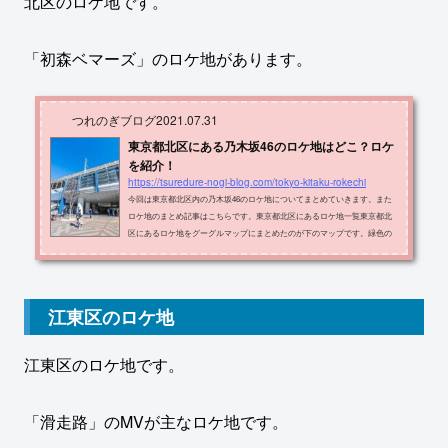
北区のロケ地です。
「初森ベマーズ」のロケ地があります。
つれのぎブログ
2021.07.31
東京都北区にある乃木坂46のロケ地はどこ？ロケ
を紹介！
https://tsuredure-nogi-blog.com/tokyo-kitaku-rokechi
今回は東京都北区内の乃木坂46のロケ地についてまとめていきます。また
ロケ地のまとめ記事はこちらです。東京都北区にあるロケ地一覧東京都北
区にあるロケ地をグーグルマップにまとめたのが下のマップです。緑色の
場所です。ロケ地の名称・住所・出典メディアをまとめたものが以下の表
です。ロケ地住所メディア赤羽一番街北区 赤羽1-22初森ベマーズ八百正総
本店北区 赤羽1-22-5初森ベマーズ各ロケ地を解説していきます。>>ロケ地
巡りのホテル・移動方法を見てみる【楽天トラベル】赤羽一番街（丸健商
江東区のロケ地
事の前）（初森ベマーズ）ロ...
江東区のロケ地です。
「滑走路」のMVが主なロケ地です。