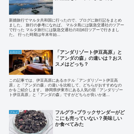
新婚旅行でマルタ共和国に行ったので、ブログに旅行記をまとめ
ました。 旅行の参考になれば。 マルタ島には阪急交通社のツアー
で行った マルタ旅行には阪急交通社の3泊6日ツアーで行きまし
た。 行った時期は年末年始...
「アンダリゾート伊豆高原」と
お出かけ
「アンダの森」の違いは？おス
スメはどっち？
この記事では、伊豆高原にあるホテル「アンダリゾート伊豆高
原」と「アンダの森」の違いを比較して、どちらがおすすめなの
かをご紹介します。 静岡県伊東市にある人気の宿「アンダリゾー
ト伊豆高原」と「アンダの森」ですがどちらが良いか迷...
フルグラ×ブラックサンダーがど
グルメ
こにも売っていない？美味しい
か食べてみた