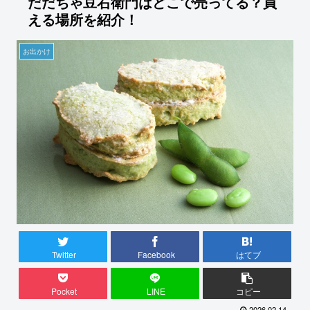
だだちゃ豆右衛門はどこで売ってる？買
える場所を紹介！
お出かけ
Twitter
Facebook
はてブ
Pocket
LINE
コピー
2026.02.14