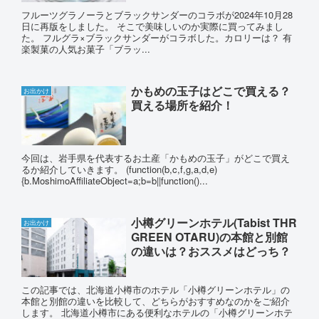
フルーツグラノーラとブラックサンダーのコラボが2024年10月28
日に再版をしました。 そこで美味しいのか実際に買ってみまし
た。 フルグラ×ブラックサンダーがコラボした。カロリーは？ 有
楽製菓の人気お菓子「ブラッ...
かもめの玉子はどこで買える？
お出かけ
買える場所を紹介！
今回は、岩手県を代表するお土産「かもめの玉子」がどこで買え
るか紹介していきます。 (function(b,c,f,g,a,d,e)
{b.MoshimoAffiliateObject=a;b=b||function()...
小樽グリーンホテル(Tabist THR
お出かけ
GREEN OTARU)の本館と別館
の違いは？おススメはどっち？
この記事では、北海道小樽市のホテル「小樽グリーンホテル」の
本館と別館の違いを比較して、どちらがおすすめなのかをご紹介
します。 北海道小樽市にある便利なホテルの「小樽グリーンホテ