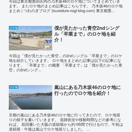
今回は東京都墨田区内の乃木坂46のロケ地についてまとめていき
ます。 またロケ地のまとめ記事はこちらです。 乃木坂46のロケ地
まとめ | つれのぎブログ (tsuredure-nogi-blog.com) 東京都墨...
僕が見たかった青空2ndシング
ロケ地
ル「卒業まで」のロケ地を紹
介！
今回は「僕が見たかった青空」の2ndシングル「卒業まで」のロケ
地を紹介していきます。 ロケ地をまとめた記事は以下の記事にな
ります。 「卒業まで」の概要 「卒業まで」は「僕が見たかった青
空」の2ndシング...
嵐山にある乃木坂46のロケ地に
ロケ地
行ったのでロケ地を紹介！
京都の嵐山にある乃木坂46のロケ地に行ってきたので、ロケ地巡
りの様子を書いていきます。 混雑状況や移動時間などの参考にな
れば。 前回書いた大阪の道頓堀から約1時間で行けるので、午前は
道頓堀・午後は嵐山でロケ地巡りしました。 ...