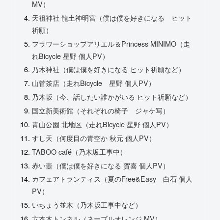
MV）
天祖神社 龍土神明宮（僕は僕を好きになる ヒット
祈願）
フラワーショップアリエル＆Princess MINIMO（走
れBicycle 星野 個人PV）
乃木神社（僕は僕を好きになる ヒット祈願など）
山菅茶店（走れBicycle 星野 個人PV）
乃木坂（今、話したい誰かがいる ヒット祈願など）
国立新美術館（それぞれの椅子 ジャケ写）
青山公園 北地区（走れBicycle 星野 個人PV）
すし天（何度目の青空か 秋元 個人PV）
TABOO café（乃木坂工事中）
赤い壺（僕は僕を好きになる 賀喜 個人PV）
カフェアトランティス（夏のFree&Easy 白石 個人
PV）
いちょう並木（乃木坂工事中など）
六本木トンネル（ネーブルオレンジ MV）