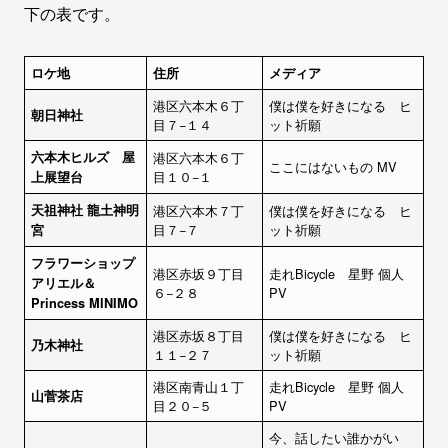
下の表です。
ロケ地
住所
メディア
港区六本木６丁
僕は僕を好きになる ヒ
朝日神社
目７−１４
ット祈願
六本木ヒルズ 屋
港区六本木６丁
ここにはないもの MV
目１０−１
上展望台
天祖神社 龍土神明
港区六本木７丁
僕は僕を好きになる ヒ
目７−７
ット祈願
宮
フラワーショップ
港区赤坂９丁目
走れBicycle 星野 個人
アリエル＆
６−２８
PV
Princess MINIMO
港区赤坂８丁目
僕は僕を好きになる ヒ
乃木神社
１１−２７
ット祈願
港区南青山１丁
走れBicycle 星野 個人
山菅茶店
目２０−５
PV
今、話したい誰かがい