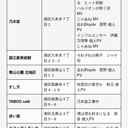
る ヒット祈願
ハルジオンが咲く頃
MV
港区六本木７丁
じゃあね MV
乃木坂
目１
走れBicycle 星野 個人
PV
インフルエンサー 伊藤
万理華 個人PV
じゃあね MV
港区六本木７丁
それぞれの椅子 ジャケ
国立新美術館
目２２−２
写
港区南青山１丁
走れBicycle 星野 個人
青山公園 北地区
目１１
PV
港区西麻布４丁
何度目の青空か 秋元 個
すし天
目４−１６
人PV
港区南青山４丁
乃木坂工事中
TABOO café
目９−６
港区北青山３丁
僕は僕を好きになる 賀
赤い壺
目５−９
喜 個人PV