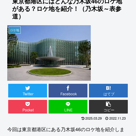
東京都港区にはどんな乃木坂46のロケ地
がある？ロケ地を紹介！（乃木坂～表参
道）
ロケ地
Twitter
Facebook
はてブ
Pocket
LINE
コピー
2025.03.29
2022.11.23
今回は東京都港区にある乃木坂46のロケ地を紹介しま