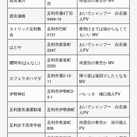
渡良瀬川
何度目の青空か MV
目
足利市通4丁目
おいでシャンプー 白石個
渡良瀬橋
3494-14
人PV
カトリック足利教
足利市巴町
夜明けまでは強がらなくて
会
2121
もいい MV
足利市家富町
おいでシャンプー 白石個
はとや
2247
人PV
足利市家富町
鑁阿寺(ばんなじ)
何度目の青空か MV
2220
足利市通2-12-
帰り道は遠回りしたくなる
カフェラボハマダ
11
MV
足利市伊勢町2-
伊勢神社
バレッタ 樋口個人PV
3-1
おいでシャンプー 白石個
足利渡良瀬運動場
足利市伊勢南町
人PV
足利市有楽町
何度目の青空か 深川個人
足利女子高等学校
836
PV