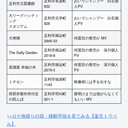
足利市有楽町
おいでシャンプー 白石個
足利市立図書館
832
人PV
大リーグバッティ
足利市元学町
おいでシャンプー 白石個
ング
826
人PV
スタジアム
足利市堀込町
大将陣
何度目の青空か MV
2945-33
足利市堀込町
何度目の青空か 深川個人
The Sally Garden
2518-8
PV
足利市堀込町
何度目の青空か 深川個人
居酒屋 幸福の木
2579-3
PV
足利市福居町
トチセン
映像研には手を出すな
1143
田部井製作所付近
足利市羽刈町
夜明けまでは強がらなくて
の田んぼ
921-1
もいい MV
>>ロケ地巡りの宿・移動手段を見てみる【楽天トラベ
ル】