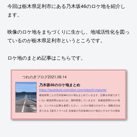
今回は栃木県足利市にある乃木坂46のロケ地を紹介し
ます。
映像のロケ地をまちづくりに生かし、地域活性化を図っ
ているのが栃木県足利市というところです。
ロケ地のまとめ記事はこちらです。
つれのぎブログ
2021.08.14
乃木坂46のロケ地まとめ
https://tsuredure-nogi-blog.com/rokechi-matome
都道府県ごとの乃木坂46のロケ地をまとめていきます。記事を作成できて
いない都道府県があるため、随時更新していきます。各都道府県のロケ地
は、リンクから記事を参照ください。>>ロケ地巡りのホテル・移動方法を
見てみる【楽天トラベル】北海道の乃木坂46のロケ地主にサヨナラの意味
のヒット祈願で訪れたロケ地があります。東北地方の乃木坂46のロケ地東
北地方にあるロケ地をまとめて紹介しています。青森・岩手・宮城・福島
県にあるロケ地です。主なロケ地としては「シンクロニシティ 特典映像」
や「逃げ水 MV」などのロケ地...