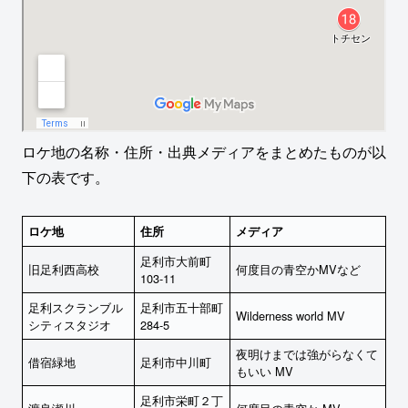
ロケ地の名称・住所・出典メディアをまとめたものが以
下の表です。
ロケ地
住所
メディア
足利市大前町
旧足利西高校
何度目の青空かMVなど
103-11
足利スクランブル
足利市五十部町
Wilderness world MV
シティスタジオ
284-5
夜明けまでは強がらなくて
借宿緑地
足利市中川町
もいい MV
足利市栄町２丁