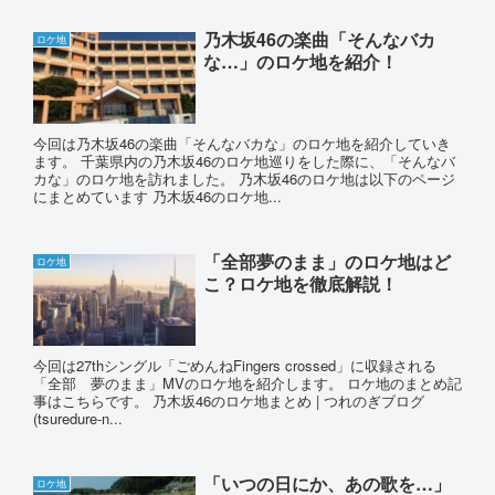
乃木坂46の楽曲「そんなバカ
ロケ地
な…」のロケ地を紹介！
今回は乃木坂46の楽曲「そんなバカな」のロケ地を紹介していき
ます。 千葉県内の乃木坂46のロケ地巡りをした際に、「そんなバ
カな」のロケ地を訪れました。 乃木坂46のロケ地は以下のページ
にまとめています 乃木坂46のロケ地...
「全部夢のまま」のロケ地はど
ロケ地
こ？ロケ地を徹底解説！
今回は27thシングル「ごめんねFingers crossed」に収録される
「全部 夢のまま」MVのロケ地を紹介します。 ロケ地のまとめ記
事はこちらです。 乃木坂46のロケ地まとめ | つれのぎブログ
(tsuredure-n...
「いつの日にか、あの歌を…」
ロケ地