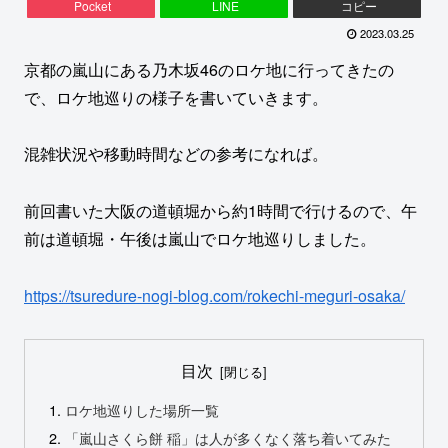
Pocket
LINE
コピー
2023.03.25
京都の嵐山にある乃木坂46のロケ地に行ってきたの
で、ロケ地巡りの様子を書いていきます。
混雑状況や移動時間などの参考になれば。
前回書いた大阪の道頓堀から約1時間で行けるので、午
前は道頓堀・午後は嵐山でロケ地巡りしました。
https://tsuredure-nogi-blog.com/rokechi-meguri-osaka/
目次
ロケ地巡りした場所一覧
「嵐山さくら餅 稲」は人が多くなく落ち着いてみた