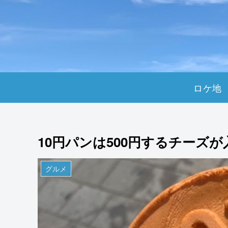
ロケ地
10円パンは500円するチーズ
グルメ