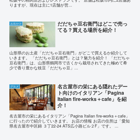
りますが、現在は主に1店舗が営...
だだちゃ豆右衛門はどこで売っ
お出かけ
てる？買える場所を紹介！
山形県のお土産「だだちゃ豆右衛門」がどこで買えるか紹介して
いきます。 「だだちゃ豆右衛門」とは？魅力を紹介！ 「だだちゃ
豆右衛門」は、山形県鶴岡市で古くから栽培されてきた極めて希
少で香り豊かな枝豆「だだちゃ豆」...
名古屋市の栄にある隠れたデー
グルメ
ト向けのイタリアン「Pagina
Italian fire‐works＋cafe」を紹
介！
名古屋市の栄にあるイタリアン「Pagina Italian fire‐works＋cafe」
に行ったので紹介していきます。 お店の情報 お店の住所は「愛知
県名古屋市中区錦 ３丁22-24 ATS広小路ビル２F」です。 ...