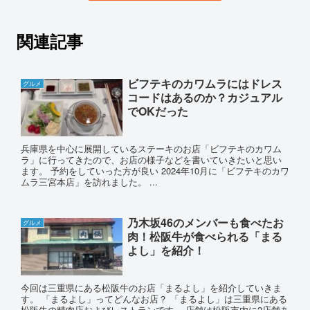
関連記事
ビフテキのカワムラにはドレス
グルメ
コードはあるのか？カジュアル
でOKだった
兵庫県を中心に展開しているステーキのお店「ビフテキのカワム
ラ」に行ってきたので、お店の様子などを書いていきたいと思い
ます。 予約をしていった方が良い 2024年10月に「ビフテキのカワ
ムラ三宮本店」を訪れました。 ...
乃木坂46のメンバーも食べたお
グルメ
肉！松阪牛が食べられる「まる
よし」を紹介！
今回は三重県にある松阪牛のお店「まるよし」を紹介していきま
す。 「まるよし」ってどんなお店？ 「まるよし」は三重県にある
松阪牛の精肉店およびレストランです。 店舗は松阪市内に2店舗あ