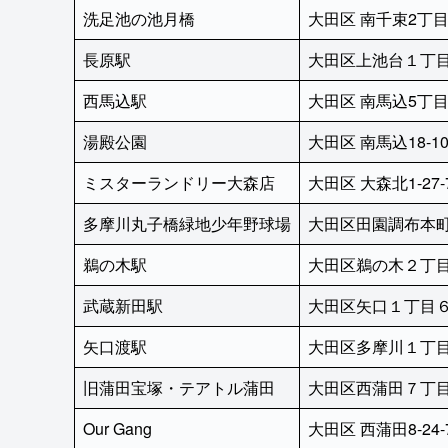
洗足池の池月橋
大田区 南千束2丁
長原駅
大田区上池台１丁
西馬込駅
大田区 南馬込5丁
湯殿公園
大田区 南馬込18-1
ミスターランドリー大森店
大田区 大森北1-27-
多摩川丸子橋緑地少年野球場
大田区田園調布本
鵜の木駅
大田区鵜の木２丁目
武蔵新田駅
大田区矢口１丁目６
矢口渡駅
大田区多摩川１丁
旧蒲田宝塚・テアトル蒲田
大田区西蒲田７丁目
Our Gang
大田区 西蒲田8-24-