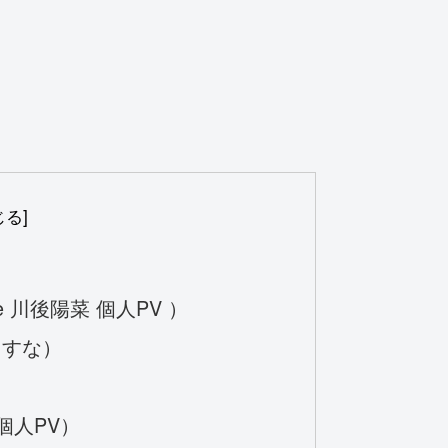
 川後陽菜 個人PV ）
出すな）
個人PV）