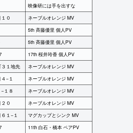
目
映像研には手を出すな
目１０
ネーブルオレンジ MV
目
5th 斉藤優里 個人PV
0
5th 斉藤優里 個人PV
7
17th 桜井玲香 個人PV
町３１地先
ネーブルオレンジ MV
４−１
ネーブルオレンジ MV
−１８
ネーブルオレンジ MV
目２０
ネーブルオレンジ MV
６１−１
マグカップとシンク MV
7
11th 白石・橋本 ペアPV