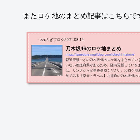
またロケ地のまとめ記事はこちらで
つれのぎブログ
2021.08.14
乃木坂46のロケ地まとめ
https://tsuredure-nogi-blog.com/rokechi-matome
都道府県ごとの乃木坂46のロケ地をまとめてい
いない都道府県があるため、随時更新していき
は、リンクから記事を参照ください。>>ロケ地
見てみる【楽天トラベル】北海道の乃木坂46の
のヒット祈願で訪れたロケ地があります。東北地
北地方にあるロケ地をまとめて紹介しています
県にあるロケ地です。主なロケ地としては「シン
や「逃げ水 MV」などのロケ地...