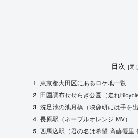
目次
東京都大田区にあるロケ地一覧
田園調布せせらぎ公園（走れBicycle
洗足池の池月橋（映像研には手を
長原駅（ネーブルオレンジ MV）
西馬込駅（君の名は希望 斉藤優里 