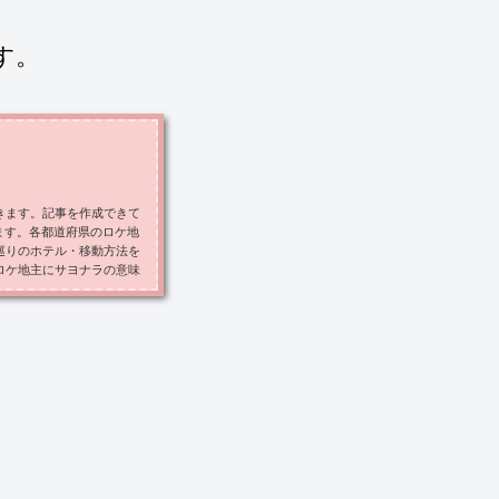
す。
きます。記事を作成できて
ます。各都道府県のロケ地
巡りのホテル・移動方法を
ロケ地主にサヨナラの意味
方の乃木坂46のロケ地東
。青森・岩手・宮城・福島
クロニシティ 特典映像」