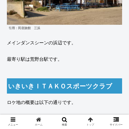
引用：民宿旅館 三浜
メインダンスシーンの浜辺です。
最寄り駅は荒野台駅です。
いきいきＩＴＡＫＯスポーツクラブ
ロケ地の概要は以下の通りです。
住所
茨城県 潮来市島須７３３
メニュー
ホーム
検索
トップ
サイドバー
涙がまだ悲しみだったころ MV