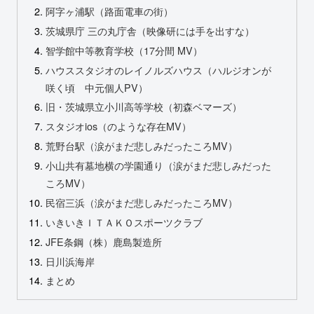
阿字ヶ浦駅（路面電車の街）
茨城県庁 三の丸庁舎（映像研には手を出すな）
智学館中等教育学校（17分間 MV）
ハウススタジオのレイノルズハウス（ハルジオンが
咲く頃 中元個人PV）
旧・茨城県立小川高等学校（初森ベマーズ）
スタジオios（のような存在MV）
荒野台駅（涙がまだ悲しみだったころMV）
小山共有墓地横の学園通り（涙がまだ悲しみだった
ころMV）
民宿三浜（涙がまだ悲しみだったころMV）
いきいきＩＴＡＫＯスポーツクラブ
JFE条鋼（株）鹿島製造所
日川浜海岸
まとめ