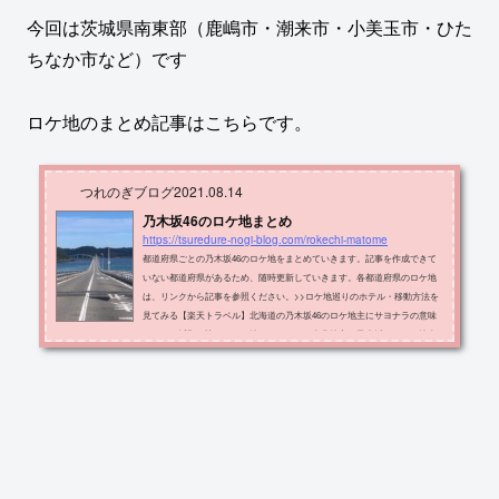
今回は茨城県南東部（鹿嶋市・潮来市・小美玉市・ひた
ちなか市など）です
ロケ地のまとめ記事はこちらです。
つれのぎブログ
2021.08.14
乃木坂46のロケ地まとめ
https://tsuredure-nogi-blog.com/rokechi-matome
都道府県ごとの乃木坂46のロケ地をまとめていきます。記事を作成できて
いない都道府県があるため、随時更新していきます。各都道府県のロケ地
は、リンクから記事を参照ください。>>ロケ地巡りのホテル・移動方法を
見てみる【楽天トラベル】北海道の乃木坂46のロケ地主にサヨナラの意味
のヒット祈願で訪れたロケ地があります。東北地方の乃木坂46のロケ地東
北地方にあるロケ地をまとめて紹介しています。青森・岩手・宮城・福島
県にあるロケ地です。主なロケ地としては「シンクロニシティ 特典映像」
や「逃げ水 MV」などのロケ地...