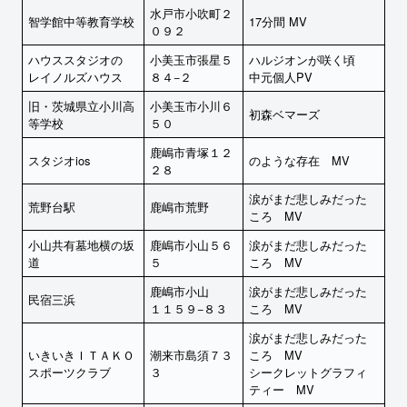
水戸市小吹町２
智学館中等教育学校
17分間 MV
０９２
ハウススタジオの
小美玉市張星５
ハルジオンが咲く頃
レイノルズハウス
８４−２
中元個人PV
旧・茨城県立小川高
小美玉市小川６
初森ベマーズ
等学校
５０
鹿嶋市青塚１２
スタジオios
のような存在 MV
２８
涙がまだ悲しみだった
荒野台駅
鹿嶋市荒野
ころ MV
小山共有墓地横の坂
鹿嶋市小山５６
涙がまだ悲しみだった
道
５
ころ MV
鹿嶋市小山
涙がまだ悲しみだった
民宿三浜
１１５９−８３
ころ MV
涙がまだ悲しみだった
いきいきＩＴＡＫＯ
潮来市島須７３
ころ MV
スポーツクラブ
３
シークレットグラフィ
ティー MV