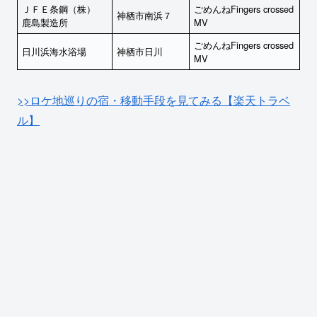
ＪＦＥ条鋼（株）
ごめんねFingers crossed
神栖市南浜７
鹿島製造所
MV
ごめんねFingers crossed
日川浜海水浴場
神栖市日川
MV
>>ロケ地巡りの宿・移動手段を見てみる【楽天トラベ
ル】