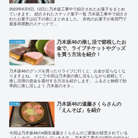
2023年6月5日, 12日に乃木坂工事中で紹介されたお菓子をまとめ
ていきます。 紹介されたスナック菓子一覧 乃木坂工事中で紹介さ
れたお菓子は以下の表にまとめました。 赤色のお菓子が各部門で
最多得票数のスナックで...
乃木坂46の推し活で節税したお
その他雑記
金で、ライブチケットやグッズ
を買う方法を紹介！
乃木坂46のグッズを買ったりライブに行くと、お金が足らなくな
りますよね。 そこで今回は乃木坂の推し活をしながら節税して、
推し活用の資金を還付する方法を紹介します。 ふるさと納税で効
率的に推し活しよう 乃木坂のオタ...
乃木坂46の遠藤さくらさんの
ロケ地
「えんそば」を紹介
今回は乃木坂46の4期生遠藤さくらさんのご家族が経営されている
「えんそば」を紹介していきます。 乃木坂工事中で4期生の紹介が