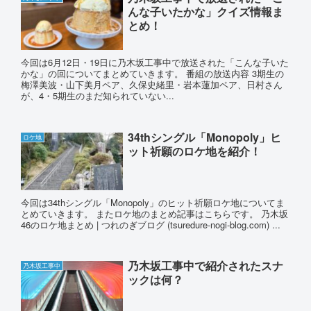
んな子いたかな」クイズ情報ま
とめ！
今回は6月12日・19日に乃木坂工事中で放送された「こんな子いた
かな」の回についてまとめていきます。 番組の放送内容 3期生の
梅澤美波・山下美月ペア、久保史緒里・岩本蓮加ペア、日村さん
が、4・5期生のまだ知られていない...
34thシングル「Monopoly」ヒ
ロケ地
ット祈願のロケ地を紹介！
今回は34thシングル「Monopoly」のヒット祈願ロケ地についてま
とめていきます。 またロケ地のまとめ記事はこちらです。 乃木坂
46のロケ地まとめ | つれのぎブログ (tsuredure-nogi-blog.com) ...
乃木坂工事中で紹介されたスナ
乃木坂工事中
ックは何？