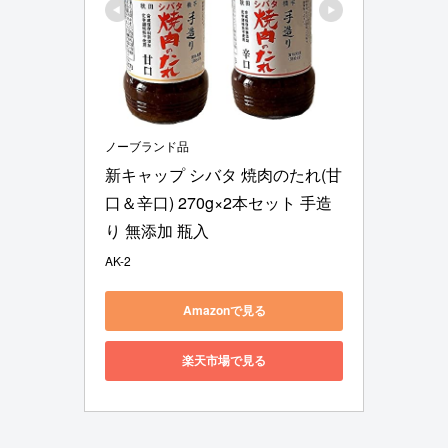
ノーブランド品
新キャップ シバタ 焼肉のたれ(甘
口＆辛口) 270g×2本セット 手造
り 無添加 瓶入
AK-2
Amazonで見る
楽天市場で見る