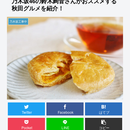
乃木坂46の鈴木絢音さんがおススメする
秋田グルメを紹介！
乃木坂工事中
Twitter
Facebook
はてブ
Pocket
LINE
コピー