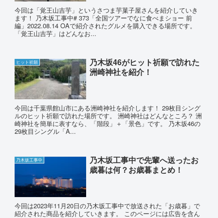
今回は「覚王山吉芋」というさつま芋菓子屋さんを紹介していき
ます！ 乃木坂工事中# 373「全国ツアーでなに食べまショー 前
編」2022.08.14 OAで紹介されたグルメを購入できる場所です。
「覚王山吉芋」はどんなお...
乃木坂46がヒット祈願で訪れた
ヒット祈願
洲崎神社を紹介！
今回は千葉県館山市にある洲崎神社を紹介します！ 29枚目シング
ルのヒット祈願で訪れた場所です。 洲崎神社はどんなところ？ 洲
崎神社を簡単に表すなら、「階段」＋「景色」です。 乃木坂46の
29枚目シングル「A...
乃木坂工事中で先輩へ送ったお
乃木坂工事中
歳暮は何？お歳暮まとめ！
今回は2023年11月20日の乃木坂工事中で放送された「お歳暮」で
紹介された商品を紹介していきます。 このページには広告を含ん