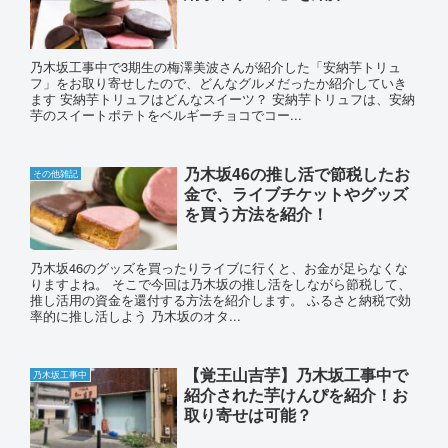
乃木坂工事中で3期生の梅澤美波さんが紹介した「安納芋トリュ
フ」をお取り寄せしたので、どんなグルメだったか紹介していき
ます 安納芋トリュフはどんなスイーツ？ 安納芋トリュフは、安納
芋のスイートポテトをベルギーチョコでコー...
乃木坂46の推し活で節税したお
その他雑記
金で、ライブチケットやグッズ
を買う方法を紹介！
乃木坂46のグッズを買ったりライブに行くと、お金が足らなくな
りますよね。 そこで今回は乃木坂の推し活をしながら節税して、
推し活用の資金を還付する方法を紹介します。 ふるさと納税で効
率的に推し活しよう 乃木坂のオタ...
【覚王山吉芋】乃木坂工事中で
乃木坂工事中
紹介された芋けんぴを紹介！お
取り寄せは可能？