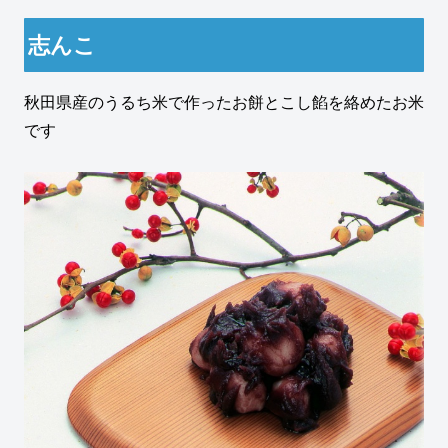
志んこ
秋田県産のうるち米で作ったお餅とこし餡を絡めたお米
です