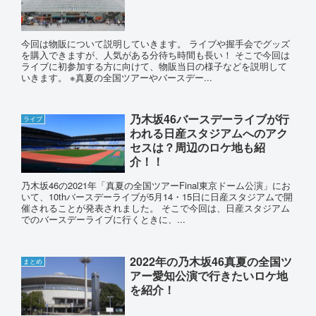
今回は物販について説明していきます。 ライブや握手会でグッズ
を購入できますが、人気がある分待ち時間も長い！ そこで今回は
ライブに初参加する方に向けて、物販当日の様子などを説明して
いきます。 ※真夏の全国ツアーやバースデー...
乃木坂46バースデーライブが行
ライブ
われる日産スタジアムへのアク
セスは？周辺のロケ地も紹
介！！
乃木坂46の2021年「真夏の全国ツアーFinal東京ドーム公演」にお
いて、10thバースデーライブが5月14・15日に日産スタジアムで開
催されることが発表されました。 そこで今回は、日産スタジアム
でのバースデーライブに行くときに、...
2022年の乃木坂46真夏の全国ツ
まとめ
アー愛知公演で行きたいロケ地
を紹介！