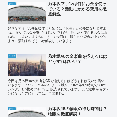
乃木坂ファンは何にお金を使っ
ライブ
ている？活動にかかる費用を徹
底解説
好きなアイドルを応援するためには「お金」が必要になりますよ
ね。 働いてお金を稼げればよいですが、学生だと使えるお金は限
られてしまいますよね。 そこで今回は、限られた資金の中でどの
ように活動すればよいか解説していきます。 ...
乃木坂46の全楽曲を揃えるには
ライブ
どうすればいい？
今回は乃木坂46の楽曲をCDで揃えるにはどうすれば良いか書いて
いきます。 1stシングルのリリース以来、2021年9月時点で28hの
シングルと5枚のアルバムが販売されています。 ただ途中からファ
ンになった方にとっては、全楽曲揃...
乃木坂46の物販の待ち時間は？
ライブ
物販を徹底解説！