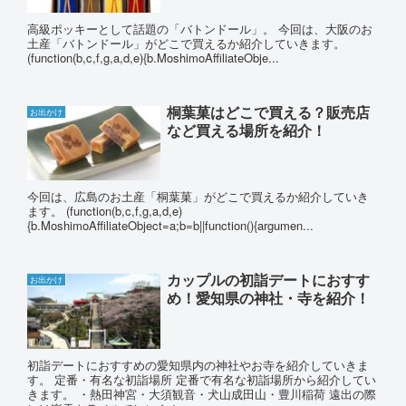
高級ポッキーとして話題の「バトンドール」。 今回は、大阪のお
土産「バトンドール」がどこで買えるか紹介していきます。
(function(b,c,f,g,a,d,e){b.MoshimoAffiliateObje...
桐葉菓はどこで買える？販売店
お出かけ
など買える場所を紹介！
今回は、広島のお土産「桐葉菓」がどこで買えるか紹介していき
ます。 (function(b,c,f,g,a,d,e)
{b.MoshimoAffiliateObject=a;b=b||function(){argumen...
カップルの初詣デートにおすす
お出かけ
め！愛知県の神社・寺を紹介！
初詣デートにおすすめの愛知県内の神社やお寺を紹介していきま
す。 定番・有名な初詣場所 定番で有名な初詣場所から紹介してい
きます。 ・熱田神宮・大須観音・犬山成田山・豊川稲荷 遠出の際