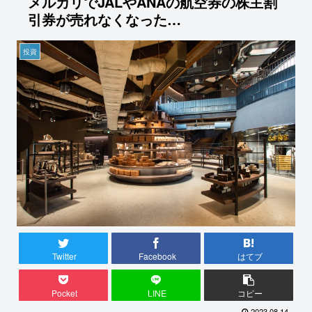
メルカリでJALやANAの航空券の株主割
引券が売れなくなった…
投資
Twitter
Facebook
はてブ
Pocket
LINE
コピー
2023.08.14