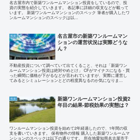
名古屋市内で新築ワンルームマンション投資をしているので、投
資の実態を紹介していきます。 各記事に詳細の収支などが載って
います。 新築ワンルームマンションのスペック 筆者が購入したワ
ンルームマンションのスペックは以...
名古屋市の新築ワンルームマン
投資
ションの運営状況は実際どうな
ん？
不動産投資について調べていて出てくること、それは「新築ワン
ルームマンション投資は絶対やめとけ」 CFがマイナスになる・買
った瞬間に価格が下がるなどが言われていますが、実際に運営し
てみるとシミュレーションとどの程度異なるのか気になりま...
新築ワンルームマンション投資2
投資
年目の結果-節税効果の実態は？
ワンルームマンション投資を始めて2年経過したので、1年間の収
支を書いていきます。 保有物件の情報 購入した新築ワンルームマ
ンションのスペックは以下の通りです。 所在地愛知県名古屋市千