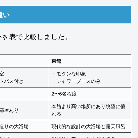
違い
いを表で比較しました。
東館
室
・モダンな印象
トバス付き
・シャワーブースのみ
2〜6名程度
本館より高い場所にあり眺望に優
部屋あり
れる
造りの大浴場
現代的な設計の大浴場と露天風呂