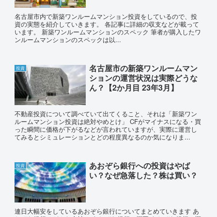
名古屋市内で新築ワンルームマンション投資をしているので、投
資の実態を紹介していきます。 各記事に詳細の収支などが載って
います。 新築ワンルームマンションのスペック 筆者が購入したワ
ンルームマンションのスペックは以...
名古屋市の新築ワンルームマン
投資
ションの運営状況は実際どうな
ん？【2か月目 23年3月】
不動産投資について調べていて出てくること、それは「新築ワン
ルームマンション投資は絶対やめとけ」 CFがマイナスになる・買
った瞬間に価格が下がるなどが言われていますが、実際に運営し
てみるとシミュレーションとどの程度異なるのか気になりま...
あおぞら銀行への投資はやば
投資
い？なぜ急落した？株は買い？
連日大幅安をしているあおぞら銀行についてまとめていきます あ