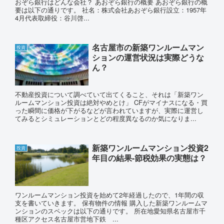
おぞら銀行はどんな会社？ あおぞら銀行の概要 あおぞら銀行の概
要は以下の通りです。 社名：株式会社あおぞら銀行設立：1957年
4月代表取締役：谷川啓...
名古屋市の新築ワンルームマン
投資
ションの運営状況は実際どうな
ん？
不動産投資について調べていて出てくること、それは「新築ワン
ルームマンション投資は絶対やめとけ」 CFがマイナスになる・買
った瞬間に価格が下がるなどが言われていますが、実際に運営し
てみるとシミュレーションとどの程度異なるのか気になりま...
新築ワンルームマンション投資2
投資
年目の結果-節税効果の実態は？
ワンルームマンション投資を始めて2年経過したので、1年間の収
支を書いていきます。 保有物件の情報 購入した新築ワンルームマ
ンションのスペックは以下の通りです。 所在地愛知県名古屋市千
種区アクセス名古屋市営地下鉄 ...